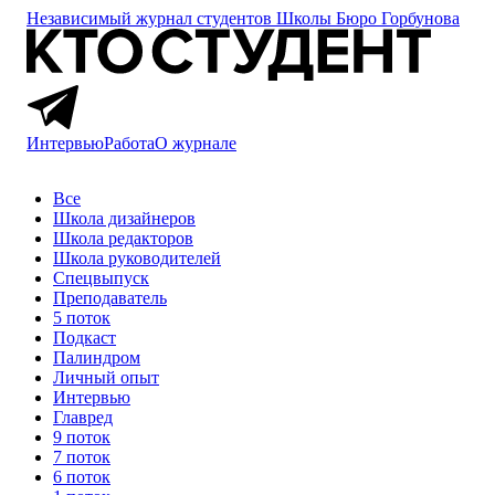
Независимый журнал студентов
Школы Бюро Горбунова
Интервью
Работа
О журнале
Все
Школа дизайнеров
Школа редакторов
Школа руководителей
Спецвыпуск
Преподаватель
5 поток
Подкаст
Палиндром
Личный опыт
Интервью
Главред
9 поток
7 поток
6 поток