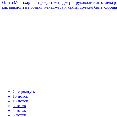
Ольга Менихарт — продакт-менеджер и руководитель отдела раз
как вырасти в продакт-менеджера и каким должен быть хороши
Спецвыпуск
10 поток
13 поток
3 поток
4 поток
5 поток