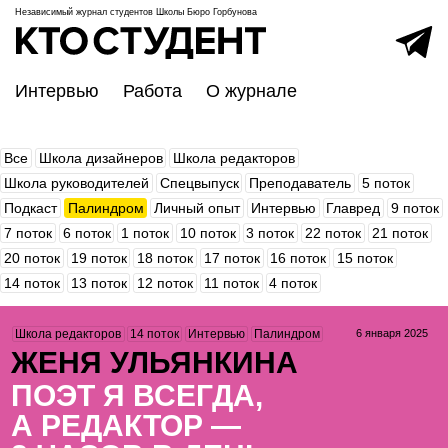
Независимый журнал студентов
Школы Бюро Горбунова
Интервью
Работа
О журнале
Все
Школа дизайнеров
Школа редакторов
Школа руководителей
Спецвыпуск
Преподаватель
5 поток
Подкаст
Палиндром
Личный опыт
Интервью
Главред
9 поток
7 поток
6 поток
1 поток
10 поток
3 поток
22 поток
21 поток
20 поток
19 поток
18 поток
17 поток
16 поток
15 поток
14 поток
13 поток
12 поток
11 поток
4 поток
6 января 2025
Школа редакторов
14 поток
Интервью
Палиндром
ЖЕНЯ УЛЬЯНКИНА
ПОЭТ Я ВСЕГДА,
А РЕДАКТОР —